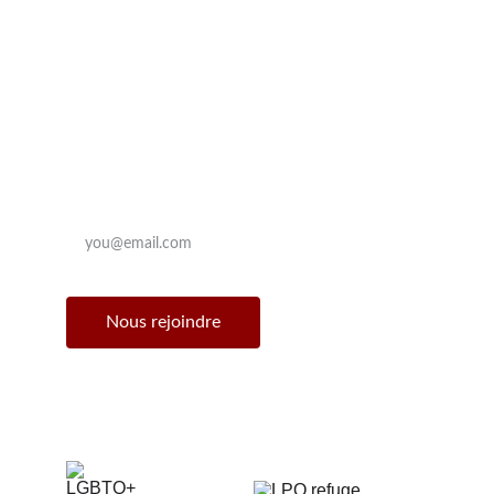
Contact
le_boulay@outlook.com
Recevoir la Newsletter
Enter your email address
Nous rejoindre
© Le Boulay 2025. All rights reserved.