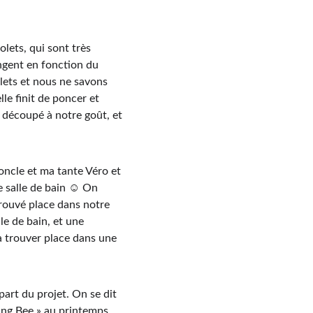
ets, qui sont très 
angent en fonction du 
olets et nous ne savons 
le finit de poncer et 
, découpé à notre goût, et 
 oncle et ma tante Véro et 
e salle de bain ☺ On 
trouvé place dans notre 
le de bain, et une 
 à trouver place dans une 
part du projet. On se dit 
ing Bee » au printemps, 