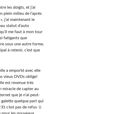
re les doigts, et j’ai 
n plein milieu de l’après 
», j’ai maintenant le 
eau statut d’auto 
qu’il me faut à mon tour 
si fatigants que 
ire sous une autre forme. 
pal à retenir, c’est que 
lle a emporté avec elle 
ons vieux DVDs oblige! 
le est revenue très 
n miracle de capter au 
ternet que je n’ai peut-
e galette quelque part qui 
! Et c’est pas de refus ☺ 
e pour les nouveaux 