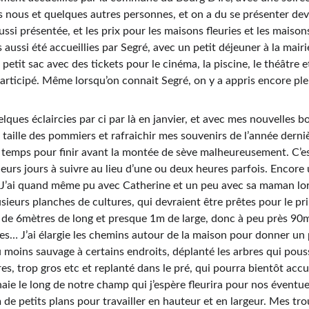
s nous et quelques autres personnes, et on a du se présenter dev
ussi présentée, et les prix pour les maisons fleuries et les maiso
 aussi été accueillies par Segré, avec un petit déjeuner à la mairi
 petit sac avec des tickets pour le cinéma, la piscine, le théâtre e
articipé. Même lorsqu’on connait Segré, on y a appris encore ple
lques éclaircies par ci par là en janvier, et avec mes nouvelles b
a taille des pommiers et rafraichir mes souvenirs de l’année derniè
emps pour finir avant la montée de sève malheureusement. C’est 
ieurs jours à suivre au lieu d’une ou deux heures parfois. Encore u
é! J’ai quand même pu avec Catherine et un peu avec sa maman lors
ieurs planches de cultures, qui devraient être prêtes pour le 
de 6mètres de long et presque 1m de large, donc à peu près 90m²
es… J’ai élargie les chemins autour de la maison pour donner un 
 moins sauvage à certains endroits, déplanté les arbres qui pous
es, trop gros etc et replanté dans le pré, qui pourra bientôt accuei
e le long de notre champ qui j’espère fleurira pour nos éventuel
 petits plans pour travailler en hauteur et en largeur. Mes trou