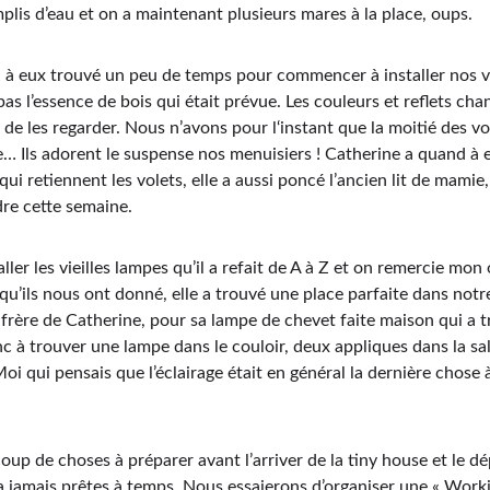
emplis d’eau et on a maintenant plusieurs mares à la place, oups.
à eux trouvé un peu de temps pour commencer à installer nos vol
pas l’essence de bois qui était prévue. Les couleurs et reflets ch
s de les regarder. Nous n’avons pour l‘instant que la moitié des v
e… Ils adorent le suspense nos menuisiers ! Catherine a quand à el
qui retiennent les volets, elle a aussi poncé l’ancien lit de mamie
dre cette semaine.
ler les vieilles lampes qu’il a refait de A à Z et on remercie mon
u’ils nous ont donné, elle a trouvé une place parfaite dans notr
 frère de Catherine, pour sa lampe de chevet faite maison qui a 
c à trouver une lampe dans le couloir, deux appliques dans la sal
Moi qui pensais que l’éclairage était en général la dernière chose
oup de choses à préparer avant l’arriver de la tiny house et le dé
a jamais prêtes à temps. Nous essaierons d’organiser une « Work