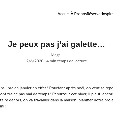
Accueil
À Propos
Réserver
Inspir
Je peux pas j’ai galette…
Magali
2/6/2020
4 min temps de lecture
mps libre en janvier en effet ! Pourtant après noël, on veut se rep
ont trainé pas mal de temps ! Et surtout cet hiver, il pleut, encore
 faire dehors, on va travailler dans la maison, planifier notre proj
ni !