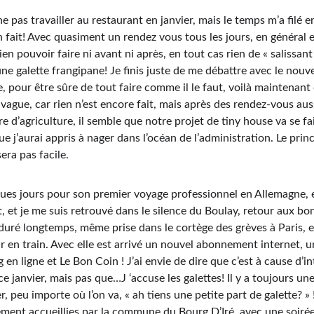
e pas travailler au restaurant en janvier, mais le temps m’a filé ent
n fait! Avec quasiment un rendez vous tous les jours, en général e
ien pouvoir faire ni avant ni après, en tout cas rien de « salissant 
ne galette frangipane! Je finis juste de me débattre avec le nouv
 pour être sûre de tout faire comme il le faut, voilà maintenant 
 vague, car rien n’est encore fait, mais après des rendez-vous aus
 d’agriculture, il semble que notre projet de tiny house va se fa
ue j’aurai appris à nager dans l’océan de l’administration. Le princi
sera pas facile.
ques jours pour son premier voyage professionnel en Allemagne, e
t, et je me suis retrouvé dans le silence du Boulay, retour aux b
uré longtemps, même prise dans le cortège des grèves à Paris, el
r en train. Avec elle est arrivé un nouvel abonnement internet, u
en ligne et Le Bon Coin ! J’ai envie de dire que c’est à cause d’in
e janvier, mais pas que…J ‘accuse les galettes! Il y a toujours un
, peu importe où l’on va, « ah tiens une petite part de galette? » 
ent accueillies par la commune du Bourg D’Iré, avec une soiré