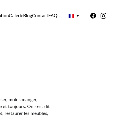
ation
Galerie
Blog
Contact
FAQs
oser, moins manger, 
 et toujours. On s’est dit 
et, restaurer les meubles, 