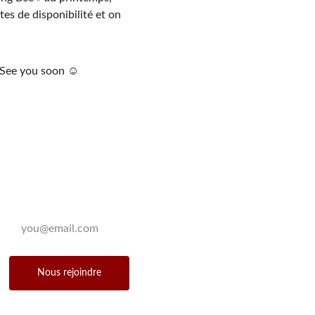
es de disponibilité et on 
! See you soon ☺
Recevoir la Newsletter
Enter your email address
Nous rejoindre