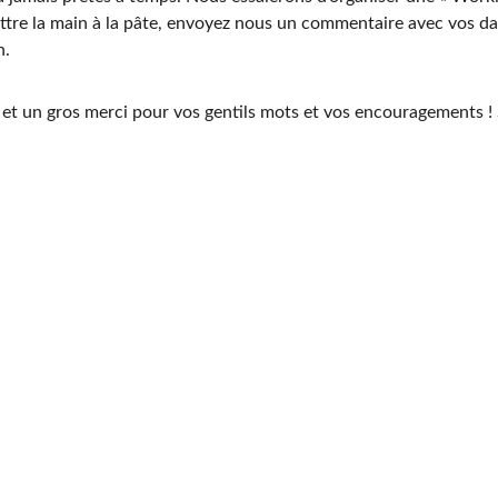
ttre la main à la pâte, envoyez nous un commentaire avec vos dat
n.
t et un gros merci pour vos gentils mots et vos encouragements 
Contact
le_boulay@outlook.com